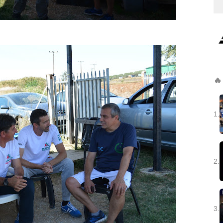
🔥
1.
2.
3.