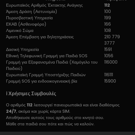
Ευρωπαϊκός Αριθμός Έκτακτης Ανάγκης
112
Άμεση Δράση (Αστυνομία)
100
Πυροσβεστική Υπηρεσία
199
ΕΚΑΒ (Ασθενοφόρο)
166
Λιμενικό Σώμα
108
Άμεση Επέμβαση για δηλητηριάσεις
210 779
3777
Δασική Υπηρεσία
1591
Εθνική Τηλεφωνική Γραμμή για Παιδιά SOS
1056
Γραμμή για Εξαφανισμένα Παιδιά (Χαμόγελο του
116000
Παιδιού)
Ευρωπαϊκή Γραμμή Υποστήριξης Παιδιών
116111
Γραμμή SOS για ενδοοικογενειακή βία
15900
ℹ️ Χρήσιμες Συμβουλές
Ο αριθμός
112
λειτουργεί πανευρωπαϊκά και είναι διαθέσιμος
24/7
, ακόμα και χωρίς κάρτα SIM.
Αποθήκευσε αυτούς τους αριθμούς στο κινητό σου.
Μάθε στα παιδιά σου πότε και πώς να καλούν.