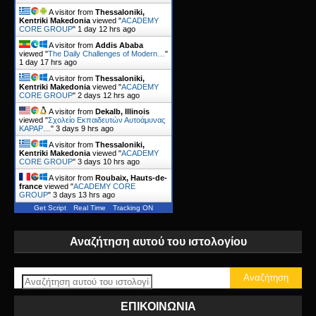
A visitor from
Thessaloniki,
Kentriki Makedonia
viewed "
ACADEMY
CORE GROUP
"
1 day 12 hrs ago
A visitor from
Addis Ababa
viewed "
The Daily Challenges of Modern…
"
1 day 17 hrs ago
A visitor from
Thessaloniki,
Kentriki Makedonia
viewed "
ACADEMY
CORE GROUP
"
2 days 12 hrs ago
A visitor from
Dekalb, Illinois
viewed "
Σχολείο Εκπαιδευτών Αυτοάμυνας
KAPAP…
"
3 days 9 hrs ago
A visitor from
Thessaloniki,
Kentriki Makedonia
viewed "
ACADEMY
CORE GROUP
"
3 days 10 hrs ago
A visitor from
Roubaix, Hauts-de-
france
viewed "
ACADEMY CORE
GROUP
"
3 days 13 hrs ago
Get Script
Real Time
Tracking ON
Αναζήτηση αυτού του ιστολογίου
ΕΠΙΚΟΙΝΩΝΙΑ