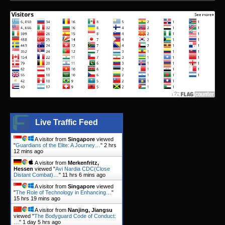
Live Traffic Feed
A visitor from
Singapore
viewed
"
Guardians of the Elite: A Journey…
"
2 hrs
12 mins ago
A visitor from
Merkenfritz,
Hessen
viewed "
Avi Nardia CDC(Close
Distant Combat)…
"
11 hrs 6 mins ago
A visitor from
Singapore
viewed
"
The Role of Technology in Enhancing…
"
15 hrs 19 mins ago
A visitor from
Nanjing, Jiangsu
viewed "
The Bodyguard Code of Conduct:
…
"
1 day 5 hrs ago