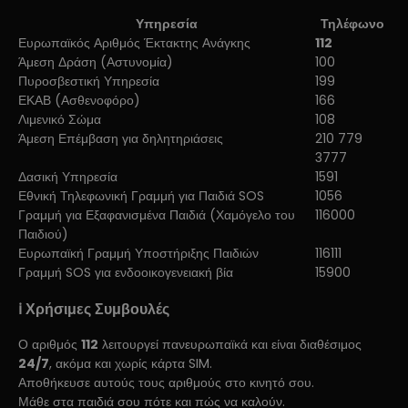
Υπηρεσία
Τηλέφωνο
Ευρωπαϊκός Αριθμός Έκτακτης Ανάγκης
112
Άμεση Δράση (Αστυνομία)
100
Πυροσβεστική Υπηρεσία
199
ΕΚΑΒ (Ασθενοφόρο)
166
Λιμενικό Σώμα
108
Άμεση Επέμβαση για δηλητηριάσεις
210 779
3777
Δασική Υπηρεσία
1591
Εθνική Τηλεφωνική Γραμμή για Παιδιά SOS
1056
Γραμμή για Εξαφανισμένα Παιδιά (Χαμόγελο του
116000
Παιδιού)
Ευρωπαϊκή Γραμμή Υποστήριξης Παιδιών
116111
Γραμμή SOS για ενδοοικογενειακή βία
15900
ℹ️ Χρήσιμες Συμβουλές
Ο αριθμός
112
λειτουργεί πανευρωπαϊκά και είναι διαθέσιμος
24/7
, ακόμα και χωρίς κάρτα SIM.
Αποθήκευσε αυτούς τους αριθμούς στο κινητό σου.
Μάθε στα παιδιά σου πότε και πώς να καλούν.