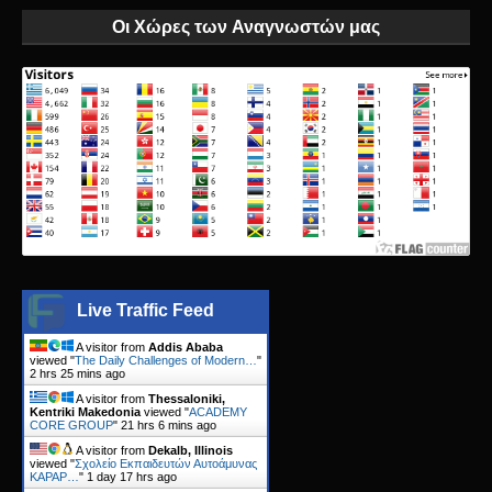
Οι Χώρες των Αναγνωστών μας
Live Traffic Feed
A visitor from
Addis Ababa
viewed "
The Daily Challenges of Modern…
"
2 hrs 25 mins ago
A visitor from
Thessaloniki,
Kentriki Makedonia
viewed "
ACADEMY
CORE GROUP
"
21 hrs 6 mins ago
A visitor from
Dekalb, Illinois
viewed "
Σχολείο Εκπαιδευτών Αυτοάμυνας
KAPAP…
"
1 day 17 hrs ago