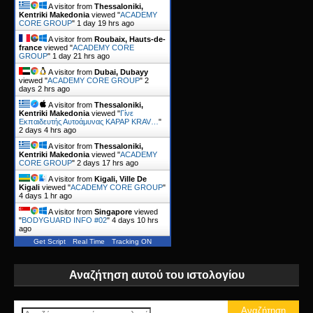
A visitor from
Thessaloniki,
Kentriki Makedonia
viewed "
ACADEMY
CORE GROUP
"
1 day 19 hrs ago
A visitor from
Roubaix, Hauts-de-
france
viewed "
ACADEMY CORE
GROUP
"
1 day 21 hrs ago
A visitor from
Dubai, Dubayy
viewed "
ACADEMY CORE GROUP
"
2
days 2 hrs ago
A visitor from
Thessaloniki,
Kentriki Makedonia
viewed "
Γίνε
Εκπαιδευτής Αυτοάμυνας KAPAP KRAV…
"
2 days 4 hrs ago
A visitor from
Thessaloniki,
Kentriki Makedonia
viewed "
ACADEMY
CORE GROUP
"
2 days 17 hrs ago
A visitor from
Kigali, Ville De
Kigali
viewed "
ACADEMY CORE GROUP
"
4 days 1 hr ago
A visitor from
Singapore
viewed
"
BODYGUARD INFO #02
"
4 days 10 hrs
ago
Get Script
Real Time
Tracking ON
Αναζήτηση αυτού του ιστολογίου