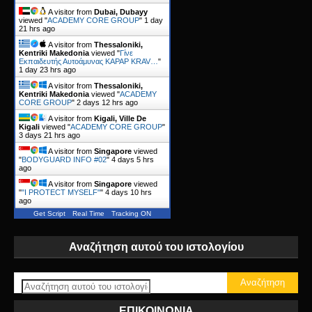
A visitor from
Dubai, Dubayy
viewed "
ACADEMY CORE GROUP
"
1 day
21 hrs ago
A visitor from
Thessaloniki,
Kentriki Makedonia
viewed "
Γίνε
Εκπαιδευτής Αυτοάμυνας KAPAP KRAV…
"
1 day 23 hrs ago
A visitor from
Thessaloniki,
Kentriki Makedonia
viewed "
ACADEMY
CORE GROUP
"
2 days 12 hrs ago
A visitor from
Kigali, Ville De
Kigali
viewed "
ACADEMY CORE GROUP
"
3 days 21 hrs ago
A visitor from
Singapore
viewed
"
BODYGUARD INFO #02
"
4 days 5 hrs
ago
A visitor from
Singapore
viewed
"
"I PROTECT MYSELF"
"
4 days 10 hrs
ago
Get Script
Real Time
Tracking ON
Αναζήτηση αυτού του ιστολογίου
ΕΠΙΚΟΙΝΩΝΙΑ