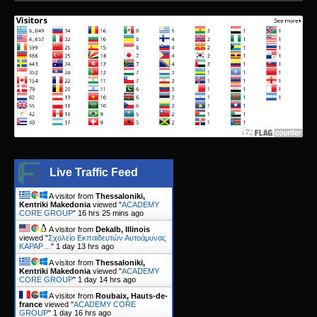
Live Traffic Feed
A visitor from
Thessaloniki,
Kentriki Makedonia
viewed "
ACADEMY
CORE GROUP
"
16 hrs 25 mins ago
A visitor from
Dekalb, Illinois
viewed "
Σχολείο Εκπαιδευτών Αυτοάμυνας
KAPAP…
"
1 day 13 hrs ago
A visitor from
Thessaloniki,
Kentriki Makedonia
viewed "
ACADEMY
CORE GROUP
"
1 day 14 hrs ago
A visitor from
Roubaix, Hauts-de-
france
viewed "
ACADEMY CORE
GROUP
"
1 day 16 hrs ago