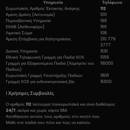
Υπηρεσία
Τηλέφωνο
Ευρωπαϊκός Αριθμός Έκτακτης Ανάγκης
112
Άμεση Δράση (Αστυνομία)
100
Πυροσβεστική Υπηρεσία
199
ΕΚΑΒ (Ασθενοφόρο)
166
Λιμενικό Σώμα
108
Άμεση Επέμβαση για δηλητηριάσεις
210 779
3777
Δασική Υπηρεσία
1591
Εθνική Τηλεφωνική Γραμμή για Παιδιά SOS
1056
Γραμμή για Εξαφανισμένα Παιδιά (Χαμόγελο του
116000
Παιδιού)
Ευρωπαϊκή Γραμμή Υποστήριξης Παιδιών
116111
Γραμμή SOS για ενδοοικογενειακή βία
15900
ℹ️ Χρήσιμες Συμβουλές
Ο αριθμός
112
λειτουργεί πανευρωπαϊκά και είναι διαθέσιμος
24/7
, ακόμα και χωρίς κάρτα SIM.
Αποθήκευσε αυτούς τους αριθμούς στο κινητό σου.
Μάθε στα παιδιά σου πότε και πώς να καλούν.