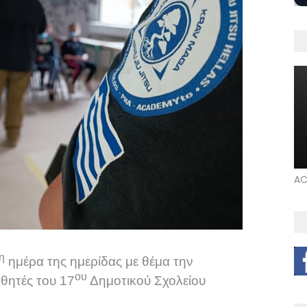
AC
η
ημέρα της ημερίδας με θέμα την
ου
θητές του 17
Δημοτικού Σχολείου