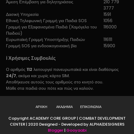
Άμεση Επέμβαση για δηλητηριάσεις
210 779
3777
Δασική Υπηρεσία
1591
Εθνική Τηλεφωνική Γραμμή για Παιδιά SOS
1056
Γραμμή για Εξαφανισμένα Παιδιά (Χαμόγελο του
116000
Παιδιού)
Ευρωπαϊκή Γραμμή Υποστήριξης Παιδιών
116111
Γραμμή SOS για ενδοοικογενειακή βία
15900
ℹ️ Χρήσιμες Συμβουλές
Ο αριθμός
112
λειτουργεί πανευρωπαϊκά και είναι διαθέσιμος
24/7
, ακόμα και χωρίς κάρτα SIM.
Αποθήκευσε αυτούς τους αριθμούς στο κινητό σου.
Μάθε στα παιδιά σου πότε και πώς να καλούν.
ΑΡΧΙΚΗ
ΑΚΑΔΗΜΙΑ
ΕΠΙΚΟΙΝΩΝΙΑ
Copyright ACADEMY CORE GROUP | COMBAT DEVELOPMENT
CENTER | 2020 Designed - Developed by ALPHA|DESIGNERS
Blogger
|
Gooyaabi