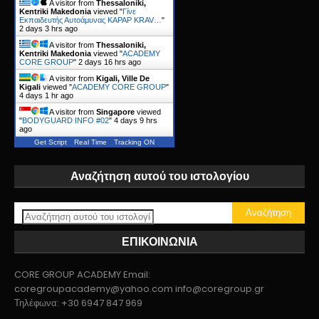
A visitor from
Thessaloniki,
Kentriki Makedonia
viewed "
Γίνε
Εκπαιδευτής Αυτοάμυνας KAPAP KRAV…
"
2 days 3 hrs ago
A visitor from
Thessaloniki,
Kentriki Makedonia
viewed "
ACADEMY
CORE GROUP
"
2 days 16 hrs ago
A visitor from
Kigali, Ville De
Kigali
viewed "
ACADEMY CORE GROUP
"
4 days 1 hr ago
A visitor from
Singapore
viewed
"
BODYGUARD INFO #02
"
4 days 9 hrs
ago
Get Script
Real Time
Tracking ON
Αναζήτηση αυτού του ιστολογίου
ΕΠΙΚΟΙΝΩΝΙΑ
CORE GROUP ACADEMY Email:
coregroupacademy@yahoo.com info@coregroup.gr
Τηλέφωνα: +30 6947 847 969