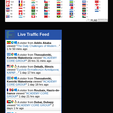
Live Traffic Feed
A visitor from
Addis Ababa
viewed "
The Daily Challenges of Modern…
"
1 hr 50 mins ago
A visitor from
Thessaloniki,
Kentriki Makedonia
viewed "
ACADEMY
CORE GROUP
"
20 hrs 31 mins ago
A visitor from
Dekalb, Illinois
viewed "
Σχολείο Εκπαιδευτών Αυτοάμυνας
KAPAP…
"
1 day 17 hrs ago
A visitor from
Thessaloniki,
Kentriki Makedonia
viewed "
ACADEMY
CORE GROUP
"
1 day 18 hrs ago
A visitor from
Roubaix, Hauts-de-
france
viewed "
ACADEMY CORE
GROUP
"
1 day 21 hrs ago
A visitor from
Dubai, Dubayy
viewed "
ACADEMY CORE GROUP
"
2
days 1 hr ago