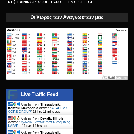
TRT (TRAINING RESCUE TEAM)
EN.O GREECE
Οι Χώρες των Αναγνωστών μας
Live Traffic Feed
A visitor from
Thessaloniki,
Kentriki Makedonia
viewed "
ACADEMY
CORE GROUP
"
18 hrs 11 mins ago
A visitor from
Dekalb, Illinois
viewed "
Σχολείο Εκπαιδευτών Αυτοάμυνας
KAPAP…
"
1 day 14 hrs ago
A visitor from
Thessaloniki,