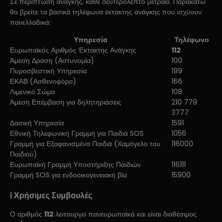
Σε περίπτωση ανάγκης, κάθε δευτερόλεπτο μετράει. Παρακάτω
θα βρείτε τα βασικά τηλέφωνα έκτακτης ανάγκης που ισχύουν
πανελλαδικά:
Υπηρεσία
Τηλέφωνο
Ευρωπαϊκός Αριθμός Έκτακτης Ανάγκης
112
Άμεση Δράση (Αστυνομία)
100
Πυροσβεστική Υπηρεσία
199
ΕΚΑΒ (Ασθενοφόρο)
166
Λιμενικό Σώμα
108
Άμεση Επέμβαση για δηλητηριάσεις
210 779
3777
Δασική Υπηρεσία
1591
Εθνική Τηλεφωνική Γραμμή για Παιδιά SOS
1056
Γραμμή για Εξαφανισμένα Παιδιά (Χαμόγελο του
116000
Παιδιού)
Ευρωπαϊκή Γραμμή Υποστήριξης Παιδιών
116111
Γραμμή SOS για ενδοοικογενειακή βία
15900
ℹ️ Χρήσιμες Συμβουλές
Ο αριθμός
112
λειτουργεί πανευρωπαϊκά και είναι διαθέσιμος