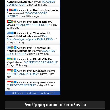
Kentriki Makedonia
viewed "
ACADEMY
CORE GROUP
"
1 day 16 hrs ago
A visitor from
Roubaix, Hauts-de-
france
viewed "
ACADEMY CORE
GROUP
"
1 day 18 hrs ago
A visitor from
Dubai, Dubayy
viewed "
ACADEMY CORE GROUP
"
1 day
23 hrs ago
A visitor from
Thessaloniki,
Kentriki Makedonia
viewed "
Γίνε
Εκπαιδευτής Αυτοάμυνας KAPAP KRAV…
"
2 days 1 hr ago
A visitor from
Thessaloniki,
Kentriki Makedonia
viewed "
ACADEMY
CORE GROUP
"
2 days 14 hrs ago
A visitor from
Kigali, Ville De
Kigali
viewed "
ACADEMY CORE GROUP
"
3 days 22 hrs ago
A visitor from
Singapore
viewed
"
BODYGUARD INFO #02
"
4 days 7 hrs
ago
A visitor from
Singapore
viewed
"
"I PROTECT MYSELF"
"
4 days 12 hrs
ago
Get Script
Real Time
Tracking ON
Αναζήτηση αυτού του ιστολογίου