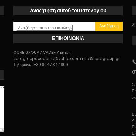
Αναζήτηση αυτού του ιστολογίου
21
ΕΠΙΚΟΙΝΩΝΙΑ
CORE GROUP ACADEMY Email:
coregroupacademy@yahoo.com info@coregroup.gr

Τηλέφωνα: +30 6947 847 969
σ
Σε
Πα
αν
Ε
Ά
Π
Ε