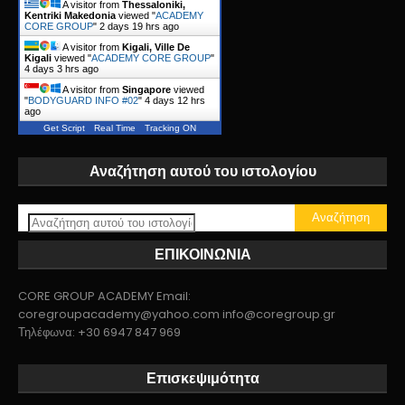
A visitor from
Thessaloniki,
Kentriki Makedonia
viewed "
ACADEMY
CORE GROUP
"
2 days 19 hrs ago
A visitor from
Kigali, Ville De
Kigali
viewed "
ACADEMY CORE GROUP
"
4 days 3 hrs ago
A visitor from
Singapore
viewed
"
BODYGUARD INFO #02
"
4 days 12 hrs
ago
Get Script
Real Time
Tracking ON
Αναζήτηση αυτού του ιστολογίου
ΕΠΙΚΟΙΝΩΝΙΑ
CORE GROUP ACADEMY Email:
coregroupacademy@yahoo.com info@coregroup.gr
Τηλέφωνα: +30 6947 847 969
Επισκεψιμότητα