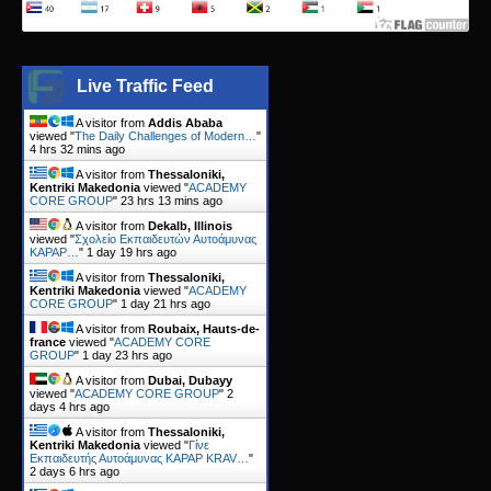
Live Traffic Feed
A visitor from
Addis Ababa
viewed "
The Daily Challenges of Modern…
"
4 hrs 32 mins ago
A visitor from
Thessaloniki,
Kentriki Makedonia
viewed "
ACADEMY
CORE GROUP
"
23 hrs 13 mins ago
A visitor from
Dekalb, Illinois
viewed "
Σχολείο Εκπαιδευτών Αυτοάμυνας
KAPAP…
"
1 day 19 hrs ago
A visitor from
Thessaloniki,
Kentriki Makedonia
viewed "
ACADEMY
CORE GROUP
"
1 day 21 hrs ago
A visitor from
Roubaix, Hauts-de-
france
viewed "
ACADEMY CORE
GROUP
"
1 day 23 hrs ago
A visitor from
Dubai, Dubayy
viewed "
ACADEMY CORE GROUP
"
2
days 4 hrs ago
A visitor from
Thessaloniki,
Kentriki Makedonia
viewed "
Γίνε
Εκπαιδευτής Αυτοάμυνας KAPAP KRAV…
"
2 days 6 hrs ago