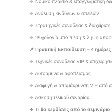
🔹
Νομικό πλαίσιο & επαγγελματική δε
🔹
Ανάλυση κινδύνων & απειλών
🔹
Στρατηγικές συνοδείας & διαχείριση
🔹
Ψυχολογία υπό πίεση & λήψη αποφά
📌
Πρακτική Εκπαίδευση – 4 ημέρες
🔹
Τεχνικές συνοδείας VIP & επιχειρησι
🔹
Αυτοάμυνα & αφοπλισμός
🔹
Διαφυγή & απομάκρυνση VIP από επ
🔹
Άσκηση τελικού σεναρίου
🔹
Τι θα κερδίσεις από το σεμινάριο