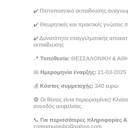
✔️
Πιστοποιητικό εκπαίδευσης αναγνω
✔️
Θεωρητικές και πρακτικές γνώσεις 
✔️
Δυνατότητα επαγγελματικής αποκατά
εκπαίδευσης
📍
Τοποθεσία:
ΘΕΣΣΑΛΟΝΙΚΗ & ΑΘ
📅
Ημερομηνία έναρξης:
21-03-2025
💰
Κόστος συμμετοχής:
340 ευρώ
🔴
Οι θέσεις είναι περιορισμένες! Κλεί
συνοδός ασφαλείας.
📞
Για περισσότερες πληροφορίες &
coregroupisbo
@
yahoo
.
com