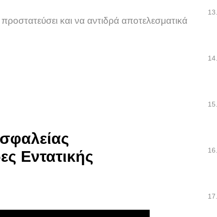
13
 προστατεύσει και να αντιδρά αποτελεσματικά
14
15
16
17