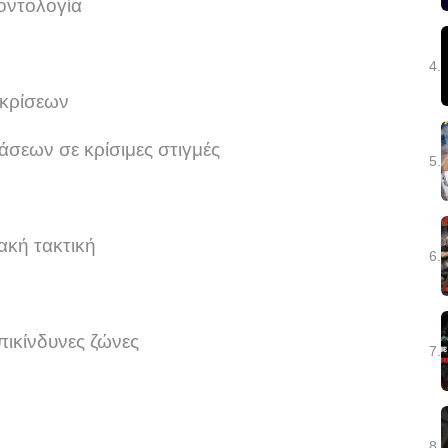
οντολογία
4.
 κρίσεων
σεων σε κρίσιμες στιγμές
5.
ακή τακτική
6.
ικίνδυνες ζώνες
7.
8.