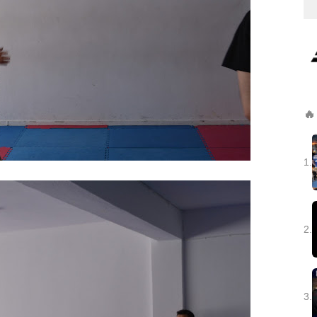
🔥
1.
2.
3.