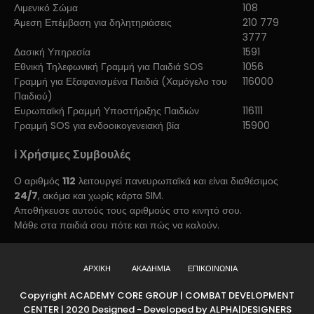
Λιμενικό Σώμα
108
Άμεση Επέμβαση για δηλητηριάσεις
210 779
3777
Δασική Υπηρεσία
1591
Εθνική Τηλεφωνική Γραμμή για Παιδιά SOS
1056
Γραμμή για Εξαφανισμένα Παιδιά (Χαμόγελο του
116000
Παιδιού)
Ευρωπαϊκή Γραμμή Υποστήριξης Παιδιών
116111
Γραμμή SOS για ενδοοικογενειακή βία
15900
ℹ️ Χρήσιμες Συμβουλές
Ο αριθμός
112
λειτουργεί πανευρωπαϊκά και είναι διαθέσιμος
24/7
, ακόμα και χωρίς κάρτα SIM.
Αποθήκευσε αυτούς τους αριθμούς στο κινητό σου.
Μάθε στα παιδιά σου πότε και πώς να καλούν.
ΑΡΧΙΚΗ
ΑΚΑΔΗΜΙΑ
ΕΠΙΚΟΙΝΩΝΙΑ
Copyright ACADEMY CORE GROUP | COMBAT DEVELOPMENT
CENTER | 2020 Designed - Developed by ALPHA|DESIGNERS