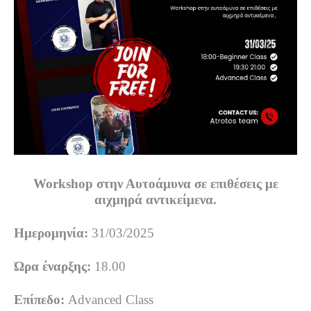
Workshop
στην Αυτοάμυνα σε επιθέσεις με
αιχμηρά αντικείμενα.
Ημερομηνία:
31/03/2025
Ώρα έναρξης:
18.00
Επίπεδο:
Advanced Class