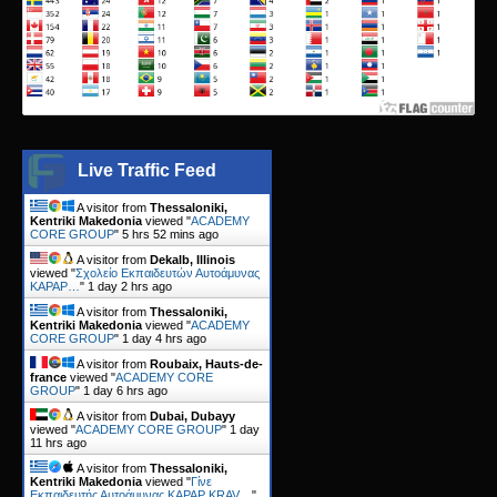
Live Traffic Feed
A visitor from
Thessaloniki,
Kentriki Makedonia
viewed "
ACADEMY
CORE GROUP
"
5 hrs 52 mins ago
A visitor from
Dekalb, Illinois
viewed "
Σχολείο Εκπαιδευτών Αυτοάμυνας
KAPAP…
"
1 day 2 hrs ago
A visitor from
Thessaloniki,
Kentriki Makedonia
viewed "
ACADEMY
CORE GROUP
"
1 day 4 hrs ago
A visitor from
Roubaix, Hauts-de-
france
viewed "
ACADEMY CORE
GROUP
"
1 day 6 hrs ago
A visitor from
Dubai, Dubayy
viewed "
ACADEMY CORE GROUP
"
1 day
11 hrs ago
A visitor from
Thessaloniki,
Kentriki Makedonia
viewed "
Γίνε
Εκπαιδευτής Αυτοάμυνας KAPAP KRAV…
"