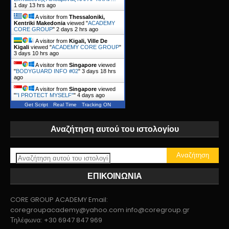
1 day 13 hrs ago
A visitor from
Thessaloniki,
Kentriki Makedonia
viewed "
ACADEMY
CORE GROUP
"
2 days 2 hrs ago
A visitor from
Kigali, Ville De
Kigali
viewed "
ACADEMY CORE GROUP
"
3 days 10 hrs ago
A visitor from
Singapore
viewed
"
BODYGUARD INFO #02
"
3 days 18 hrs
ago
A visitor from
Singapore
viewed
"
"I PROTECT MYSELF"
"
4 days ago
Get Script
Real Time
Tracking ON
Αναζήτηση αυτού του ιστολογίου
ΕΠΙΚΟΙΝΩΝΙΑ
CORE GROUP ACADEMY Email:
coregroupacademy@yahoo.com info@coregroup.gr
Τηλέφωνα: +30 6947 847 969