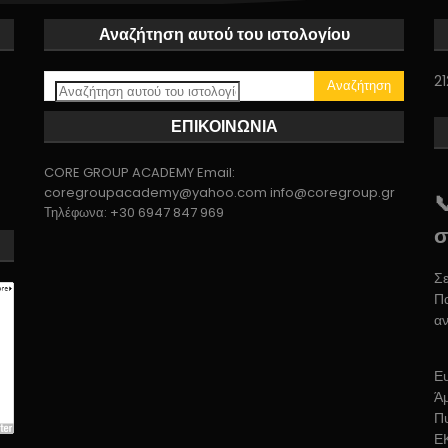
Αναζήτηση αυτού του ιστολογίου
21
ΕΠΙΚΟΙΝΩΝΙΑ
CORE GROUP ACADEMY Email:
coregroupacademy@yahoo.com info@coregroup.gr

Τηλέφωνα: +30 6947 847 969
σ
Σε
Πα
αν
Ε
Ά
Π
Ε