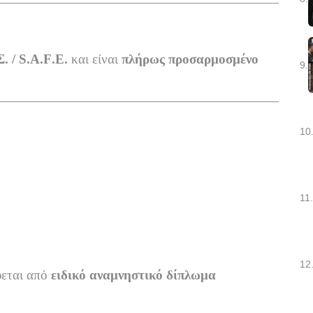
. /
S
.
A
.
F
.
E
.
και είναι
πλήρως προσαρμοσμένο
9.
10
11.
ητας Ριζίων
12
ύεται από
ειδικό αναμνηστικό δίπλωμα