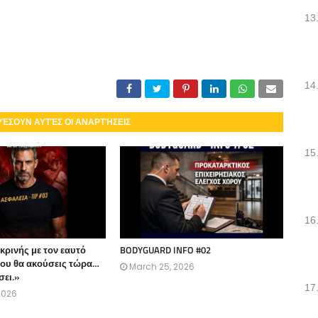
13
14
ΡΈΣΟΥΝ ΑΥΤΈΣ ΟΙ ΑΝΑΡΤΉΣΕΙΣ
15
16
ικρινής με τον εαυτό
BODYGUARD INFO #02
ου θα ακούσεις τώρα…
March 25, 2026
σει.»
17
2026