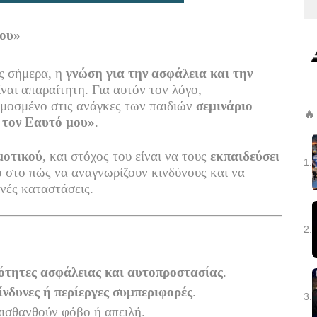
μου»
ς σήμερα, η
γνώση για την ασφάλεια και την
ίναι απαραίτητη. Για αυτόν τον λόγο,
ρμοσμένο στις ανάγκες των παιδιών
σεμινάριο
🔥
τον Εαυτό μου»
.
μοτικού
, και στόχος του είναι να τους
εκπαιδεύσει
1.
ο
στο πώς να αναγνωρίζουν κινδύνους και να
νές καταστάσεις.
2.
ιότητες ασφάλειας και αυτοπροστασίας
.
ίνδυνες ή περίεργες συμπεριφορές
.
3.
αισθανθούν φόβο ή απειλή.