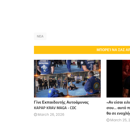
ΝΕΑ
ΜΠΟΡΕΊ ΝΑ ΣΑΣ Α
Γίνε Εκπαιδευτής Αυτοάμυνας
«Αν είσαι ειλ
KAPAP KRAV MAGA - CDC
σου… αυτό π
θα σε ενοχλή
March 26, 2026
March 25, 