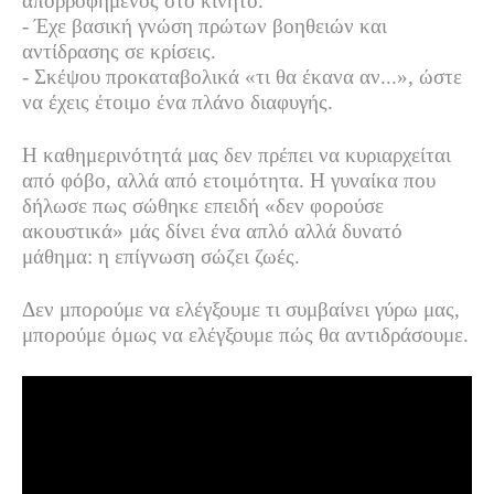
απορροφημένος στο κινητό.
- Έχε βασική γνώση πρώτων βοηθειών και
αντίδρασης σε κρίσεις.
- Σκέψου προκαταβολικά «τι θα έκανα αν...», ώστε
να έχεις έτοιμο ένα πλάνο διαφυγής.
Η καθημερινότητά μας δεν πρέπει να κυριαρχείται
από φόβο, αλλά από ετοιμότητα. Η γυναίκα που
δήλωσε πως σώθηκε επειδή «δεν φορούσε
ακουστικά» μάς δίνει ένα απλό αλλά δυνατό
μάθημα: η επίγνωση σώζει ζωές.
Δεν μπορούμε να ελέγξουμε τι συμβαίνει γύρω μας,
μπορούμε όμως να ελέγξουμε πώς θα αντιδράσουμε.