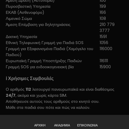
Άμεση Δράση (Αστυνομία)
100
Πυροσβεστική Υπηρεσία
199
ΕΚΑΒ (Ασθενοφόρο)
166
Λιμενικό Σώμα
108
Άμεση Επέμβαση για δηλητηριάσεις
210 779
3777
Δασική Υπηρεσία
1591
Εθνική Τηλεφωνική Γραμμή για Παιδιά SOS
1056
Γραμμή για Εξαφανισμένα Παιδιά (Χαμόγελο του
116000
Παιδιού)
Ευρωπαϊκή Γραμμή Υποστήριξης Παιδιών
116111
Γραμμή SOS για ενδοοικογενειακή βία
15900
ℹ️ Χρήσιμες Συμβουλές
Ο αριθμός
112
λειτουργεί πανευρωπαϊκά και είναι διαθέσιμος
24/7
, ακόμα και χωρίς κάρτα SIM.
Αποθήκευσε αυτούς τους αριθμούς στο κινητό σου.
Μάθε στα παιδιά σου πότε και πώς να καλούν.
ΑΡΧΙΚΗ
ΑΚΑΔΗΜΙΑ
ΕΠΙΚΟΙΝΩΝΙΑ