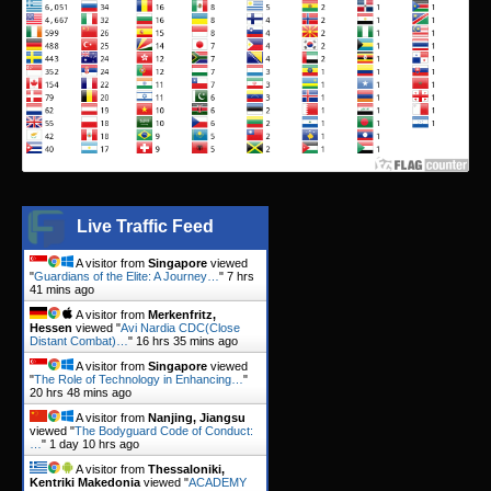
Live Traffic Feed
A visitor from
Singapore
viewed
"
Guardians of the Elite: A Journey…
"
7 hrs
41 mins ago
A visitor from
Merkenfritz,
Hessen
viewed "
Avi Nardia CDC(Close
Distant Combat)…
"
16 hrs 35 mins ago
A visitor from
Singapore
viewed
"
The Role of Technology in Enhancing…
"
20 hrs 48 mins ago
A visitor from
Nanjing, Jiangsu
viewed "
The Bodyguard Code of Conduct:
…
"
1 day 10 hrs ago
A visitor from
Thessaloniki,
Kentriki Makedonia
viewed "
ACADEMY