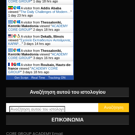
CORE GROUP
"
1 day 18 hrs ago
A visitor from
Addis Ababa
viewed "
The Daily Challenges of Modern…
"
1 day 23 hrs ago
A visitor from
Thessaloniki,
Kentriki Makedonia
viewed "
ACADEMY
CORE GROUP
"
2 days 18 hrs ago
A visitor from
Dekalb, Illinois
viewed "
Σχολείο Εκπαιδευτών Αυτοάμυνας
KAPAP…
"
3 days 14 hrs ago
A visitor from
Thessaloniki,
Kentriki Makedonia
viewed "
ACADEMY
CORE GROUP
"
3 days 16 hrs ago
A visitor from
Roubaix, Hauts-de-
france
viewed "
ACADEMY CORE
GROUP
"
3 days 18 hrs ago
Get Script
Real Time
Tracking ON
Αναζήτηση αυτού του ιστολογίου
ΕΠΙΚΟΙΝΩΝΙΑ
CORE GROUP ACADEMY Email: