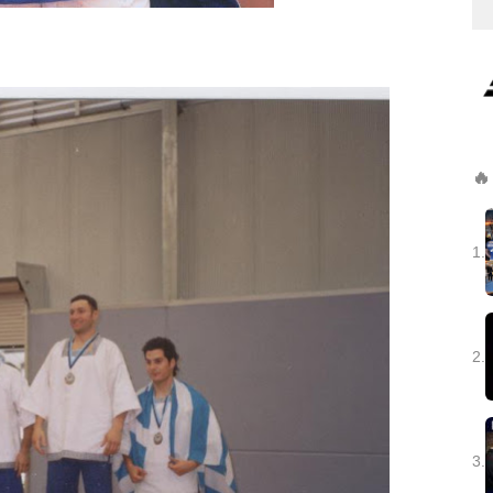
🔥
1.
2.
3.