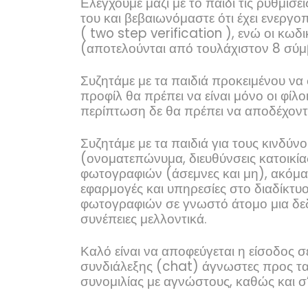
Ελέγχουμε μαζί με το παιδί τις ρυθμί
του και βεβαιωνόμαστε ότι έχει ενεργο
(
two
step
verification
), ενώ οι κωδι
(αποτελούνται από τουλάχιστον 8 σύμ
Συζητάμε με τα παιδιά προκειμένου να 
προφίλ θα πρέπει να είναι μόνο οι φίλο
περίπτωση δε θα πρέπει να αποδέχοντα
Συζητάμε με τα παιδιά για τους κινδ
(ονοματεπώνυμα, διευθύνσεις κατοικίας,
φωτογραφιών (άσεμνες και μη), ακόμα
εφαρμογές και υπηρεσίες στο διαδίκτυο
φωτογραφιών σε γνωστό άτομο μια δεδο
συνέπειες μελλοντικά.
Καλό είναι να αποφεύγεται η είσοδος σ
συνδιάλεξης (
chat
) άγνωστες προς τα 
συνομιλίας με αγνώστους, καθώς και σ’