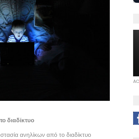
AC
ο διαδίκτυο
οστασία ανηλίκων από το διαδίκτυο