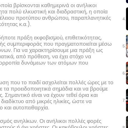
ποία βρίσκονται καθημερινά οι ανήλικοι
ητα πολύ ελκυστική και διαδραστική, η οποία
 τέλειου προτύπου ανθρώπου, παραπλανητικές
4.
ότητας κ.α.).
δήποτε πράξη εκφοβισµού, επιθετικότητας,
κής συµπεριφοράς που πραγµατοποιείται µέσω
5.
ώνων. Για να χαρακτηρίσουμε μια πράξη ως
ατικά, από πρόθεση, να έχει στόχο να
ισορροπία δυνάμεων των ατόμων που
6.
ωση που το παιδί ασχολείται πολλές ώρες με το
ε τα προειδοποιητικά σηµάδια και να βρούµε
 Σημαντικό είναι να έχουν τεθεί όρια και
ιαδίκτυο από μικρές ηλικίες, ώστε να
7.
 και αυτοπειθαρχία.
ασμός ανηλίκων. Οι ανήλικοι πολλές φορές
στούς ή όχι χρήστες. Οι κακόβουλοι χρήστες,
8.