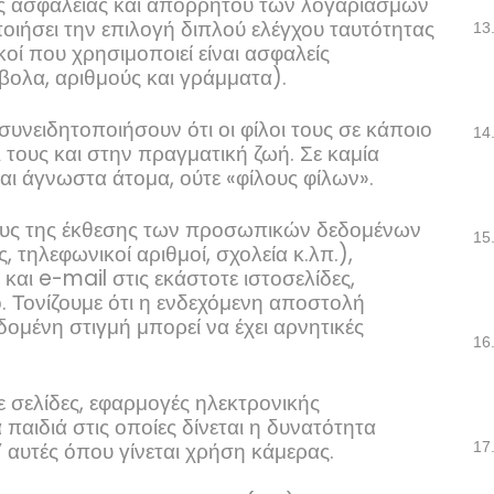
σεις ασφάλειας και απορρήτου των λογαριασμών
ποιήσει την επιλογή διπλού ελέγχου ταυτότητας
13
κοί που χρησιμοποιεί είναι ασφαλείς
βολα, αριθμούς και γράμματα).
συνειδητοποιήσουν ότι οι φίλοι τους σε κάποιο
14
ι τους και στην πραγματική ζωή. Σε καμία
ι άγνωστα άτομα, ούτε «φίλους φίλων».
ύνους της έκθεσης των προσωπικών δεδομένων
15
 τηλεφωνικοί αριθμοί, σχολεία κ.λπ.),
 και
e
-
mail
στις εκάστοτε ιστοσελίδες,
. Τονίζουμε ότι η ενδεχόμενη αποστολή
μένη στιγμή μπορεί να έχει αρνητικές
16
ε σελίδες, εφαρμογές ηλεκτρονικής
παιδιά στις οποίες δίνεται η δυνατότητα
 αυτές όπου γίνεται χρήση κάμερας.
17