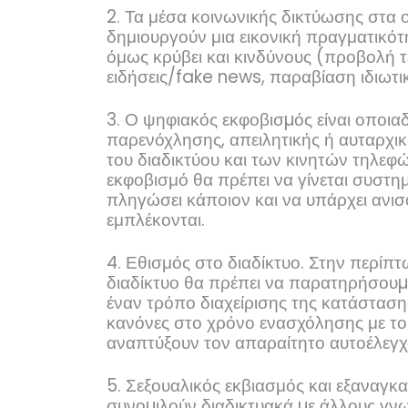
2. Τα μέσα κοινωνικής δικτύωσης στα ο
δημιουργούν μια εικονική πραγματικότ
όμως κρύβει και κινδύνους (προβολή
ειδήσεις/
fake
news
, παραβίαση ιδιωτικ
3. Ο ψηφιακός εκφοβισµός είναι οποια
παρενόχλησης, απειλητικής ή αυταρχι
του διαδικτύου και των κινητών τηλεφ
εκφοβισμό θα πρέπει να γίνεται συστημ
πληγώσει κάποιον και να υπάρχει αν
εμπλέκονται.
4. Εθισμός στο διαδίκτυο. Στην περίπτ
διαδίκτυο θα πρέπει να παρατηρήσουµ
έναν τρόπο διαχείρισης της κατάστασης.
κανόνες στο χρόνο ενασχόλησης με το δ
αναπτύξουν τον απαραίτητο αυτοέλεγχο
5. Σεξουαλικός εκβιασμός και εξαναγκ
συνοµιλούν διαδικτυακά µε άλλους γνω